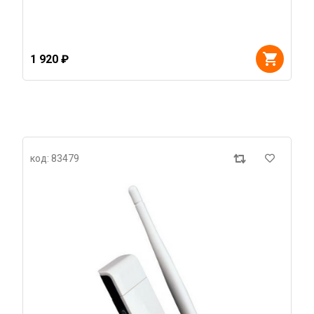
1 920 ₽
код: 83479