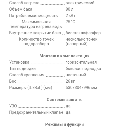
Способ нагрева
электрический
Объем бака
80 л
Потребляемая мощность
2 кВт
Максимальная
75 °C
температура нагрева воды
Внутреннее покрытие бака
биостеклофарфор
Количество точек
несколько точек
водоразбора
(напорный)
Монтаж и комплектация
Установка
горизонтальная
Тип подводки
боковая подводка
Способ крепления
настенный
Вес
26 кг
Размеры (ШхВхГ) (мм)
530x304x996 мм
Системы защиты
УЗО
да
Предохранительный клапан
да
Режимы и функции