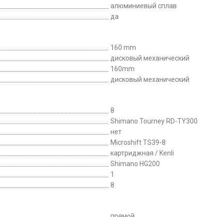
алюминиевый сплав
да
160 mm
дисковый механический
160mm
дисковый механический
8
Shimano Tourney RD-TY300
нет
Microshift TS39-8
картриджная / Kenli
Shimano HG200
1
8
прямой