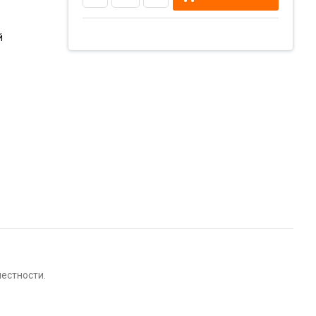
й
естности.