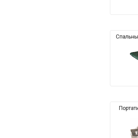
Спальны
Портат