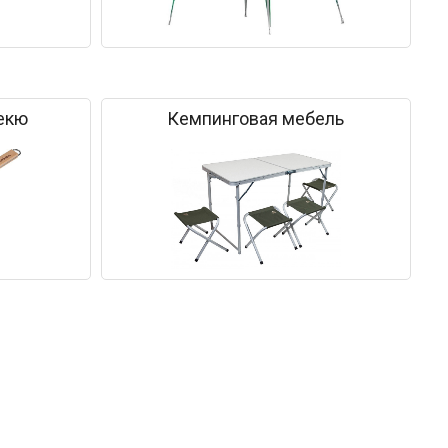
екю
Кемпинговая мебель