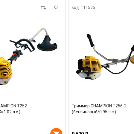
код: 111575
HAMPION T252
Триммер CHAMPION T256-2
/1.02 л.с.)
(бензиновый/0.95 л.с.)
9 620 ₽