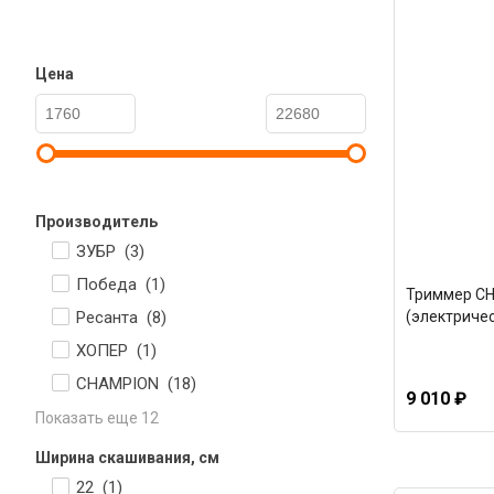
Цена
Производитель
ЗУБР (
3
)
Победа (
1
)
Триммер C
Ресанта (
8
)
(электричес
ХОПЕР (
1
)
CHAMPION (
18
)
9 010 ₽
Показать еще 12
Ширина скашивания, см
22 (
1
)