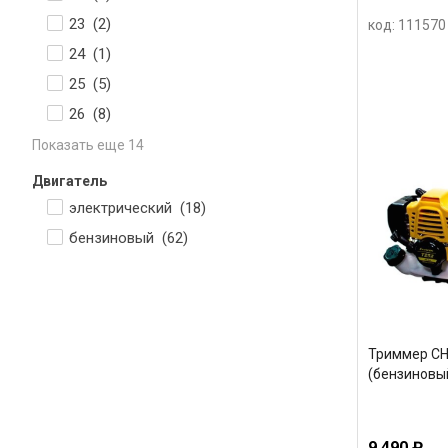
23 (
2
)
код: 111570
24 (
1
)
25 (
5
)
26 (
8
)
Показать еще 14
Двигатель
электрический (
18
)
бензиновый (
62
)
Триммер C
(бензиновый
9 490 ₽