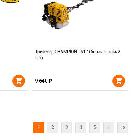
Триммер CHAMPION Т517 (бензиновый/2
л.с.)
9 640 ₽
1
2
3
4
5