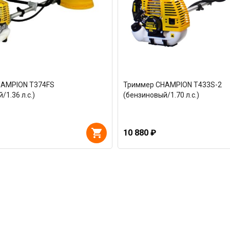
HAMPION Т374FS
Триммер CHAMPION Т433S-2
/1.36 л.с.)
(бензиновый/1.70 л.с.)
10 880 ₽