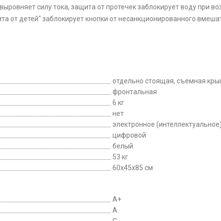
выровняет силу тока, защита от протечек заблокирует воду при 
ита от детей" заблокирует кнопки от несанкционированного вмеша
отдельно стоящая, съемная кры
фронтальная
6 кг
нет
электронное (интеллектуальное
цифровой
белый
53 кг
60x45x85 см
A+
A