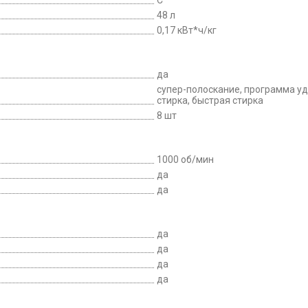
C
48 л
0,17 кВт*ч/кг
да
супер-полоскание, программа уд
стирка, быстрая стирка
8 шт
1000 об/мин
да
да
да
да
да
да