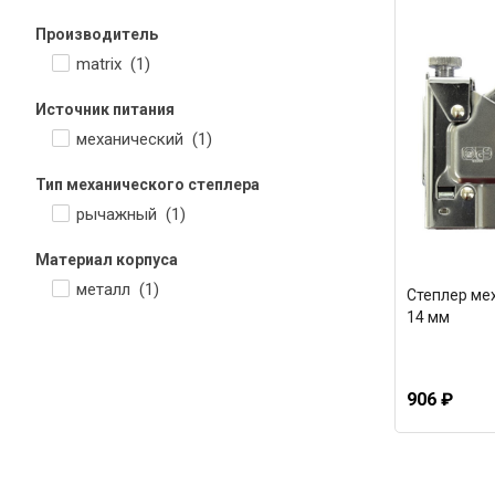
Производитель
matrix (
1
)
Источник питания
механический (
1
)
Тип механического степлера
рычажный (
1
)
Материал корпуса
металл (
1
)
Степлер мех
14 мм
906 ₽