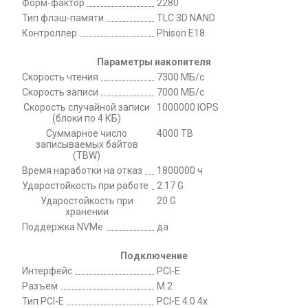
Форм-фактор
2280
Тип флэш-памяти
TLC 3D NAND
Контроллер
Phison E18
Параметры накопителя
Скорость чтения
7300 МБ/с
Скорость записи
7000 МБ/с
Скорость случайной записи
1000000 IOPS
(блоки по 4 КБ)
Суммарное число
4000 TB
записываемых байтов
(TBW)
Время наработки на отказ
1800000 ч
Ударостойкость при работе
2.17 G
Ударостойкость при
20 G
хранении
Поддержка NVMe
да
Подключение
Интерфейс
PCI-E
Разъем
M.2
Тип PCI-E
PCI-E 4.0 4x