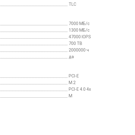
TLC
7000 МБ/с
1300 МБ/с
47000 IOPS
700 TB
2000000 ч
да
PCI-E
M.2
PCI-E 4.0 4x
M