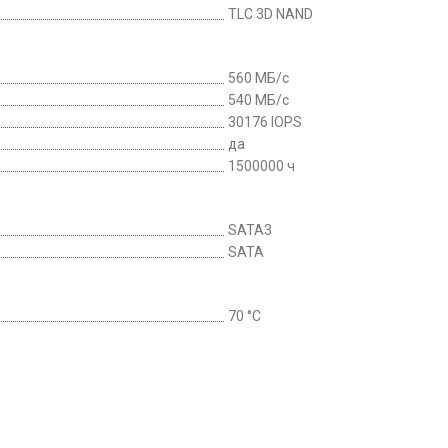
TLC 3D NAND
560 МБ/с
540 МБ/с
30176 IOPS
да
1500000 ч
SATA3
SATA
70 °C