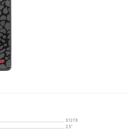
512 Гб
2.5"