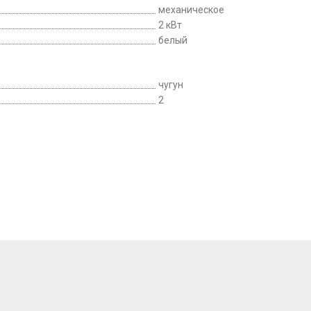
механическое
2 кВт
белый
чугун
2