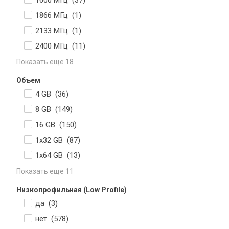
1600 МГц (
37
)
1866 МГц (
1
)
2133 МГц (
1
)
2400 МГц (
11
)
Показать еще 18
Объем
4 GB (
36
)
8 GB (
149
)
16 GB (
150
)
1x32 GB (
87
)
1х64 GB (
13
)
Показать еще 11
Низкопрофильная (Low Profile)
да (
3
)
нет (
578
)