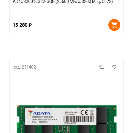
AD4U320016G22-SGN (25600 МБ/с, 3200 МГц, CL22)
15 280 ₽
код: 231402