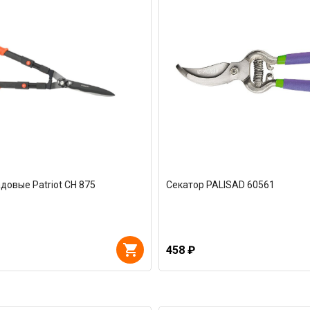
овые Patriot CH 875
Секатор PALISAD 60561
458 ₽