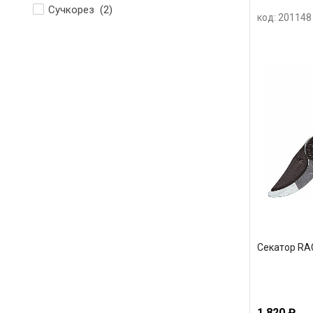
Сучкорез (
2
)
код: 201148
Секатор RA
1 820 ₽