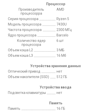
Процессор
Производитель
AMD
процессорра
Серия процессора
Ryzen 5
Модель процессора
7430U
Частота процессора
2300 МГц
Ядро процессора
Barcelo
Количество ядер
6 шт
процессора
Объем кэша L2
3 МБ
Объем кэша L3
16 Мб
Устройства хранения данных
Оптический привод
нет
Объем накопителя (SSD)
512 ГБ
Устройства ввода
Подсветка клавиатуры
нет
Память
Память
16 ГБ