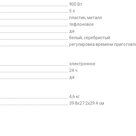
900 Вт
5 л
пластик, металл
тефлоновое
да
белый, серебристый
регулировка времени приготовл
электронное
24 ч
да
4,6 кг
39.8x27.2x29.4 см