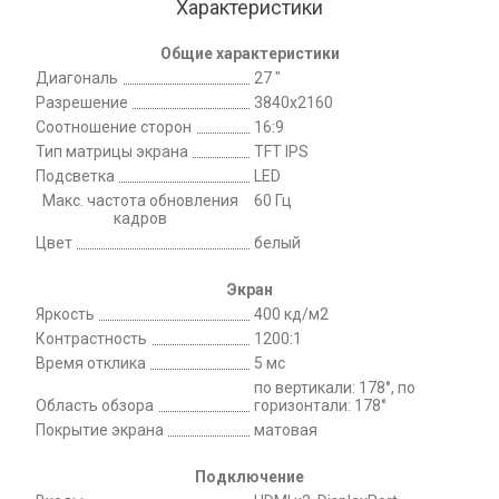
Характеристики
Общие характеристики
Диагональ
27 "
Разрешение
3840x2160
Соотношение сторон
16:9
Тип матрицы экрана
TFT IPS
Подсветка
LED
Макс. частота обновления
60 Гц
кадров
Цвет
белый
Экран
Яркость
400 кд/м2
Контрастность
1200:1
Время отклика
5 мс
по вертикали: 178°, по
Область обзора
горизонтали: 178°
Покрытие экрана
матовая
Подключение