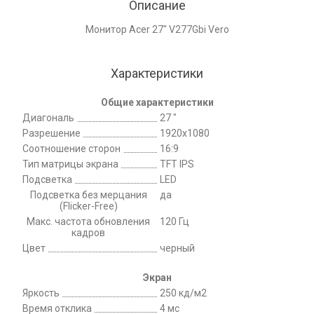
Описание
Монитор Acer 27" V277Gbi Vero
Характеристики
Общие характеристики
Диагональ
27 "
Разрешение
1920x1080
Соотношение сторон
16:9
Тип матрицы экрана
TFT IPS
Подсветка
LED
Подсветка без мерцания
да
(Flicker-Free)
Макс. частота обновления
120 Гц
кадров
Цвет
черный
Экран
Яркость
250 кд/м2
Время отклика
4 мс