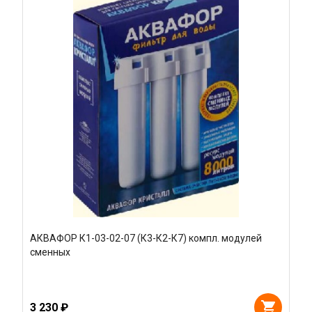
АКВАФОР К1-03-02-07 (К3-К2-К7) компл. модулей
сменных
3 230 ₽