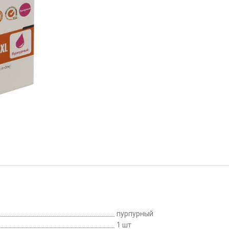
пурпурный
1 шт