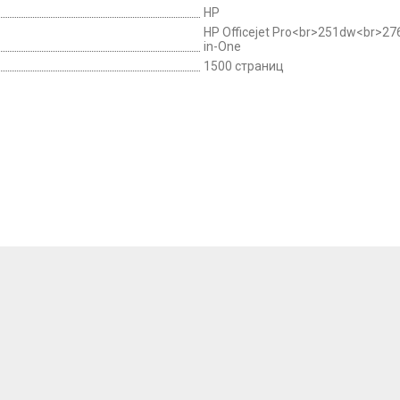
HP
HP Officejet Pro<br>251dw<br>276
in-One
1500 страниц