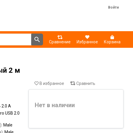
Войти
Сравнение
Избранное
Корзина
ый 2 м
В избранное
Сравнить
Нет в наличии
 2.0 A
ro USB 2.0
):
Male
а):
Male