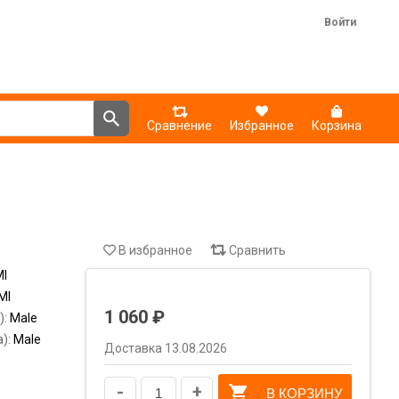
Войти
Сравнение
Избранное
Корзина
В избранное
Сравнить
I
MI
1 060 ₽
):
Male
а):
Male
Доставка 13.08.2026
-
+
В КОРЗИНУ