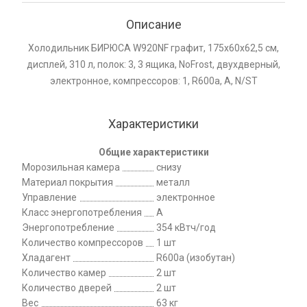
Описание
Холодильник БИРЮСА W920NF графит, 175х60х62,5 см,
дисплей, 310 л, полок: 3, 3 ящика, NoFrost, двухдверный,
электронное, компрессоров: 1, R600a, A, N/ST
Характеристики
Общие характеристики
Морозильная камера
снизу
Материал покрытия
металл
Управление
электронное
Класс энергопотребления
A
Энергопотребление
354 кВтч/год
Количество компрессоров
1 шт
Хладагент
R600a (изобутан)
Количество камер
2 шт
Количество дверей
2 шт
Вес
63 кг