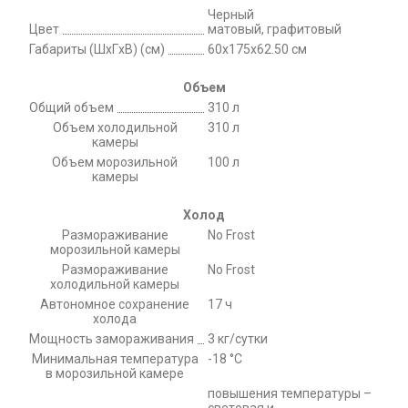
Черный
Цвет
матовый, графитовый
Габариты (ШxГxВ) (см)
60х175х62.50 см
Объем
Общий объем
310 л
Объем холодильной
310 л
камеры
Объем морозильной
100 л
камеры
Холод
Размораживание
No Frost
морозильной камеры
Размораживание
No Frost
холодильной камеры
Автономное сохранение
17 ч
холода
Мощность замораживания
3 кг/сутки
Минимальная температура
-18 °C
в морозильной камере
повышения температуры –
световая и