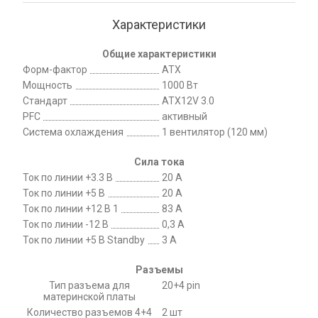
Характеристики
Общие характеристики
Форм-фактор
ATX
Мощность
1000 Вт
Стандарт
ATX12V 3.0
PFC
активный
Система охлаждения
1 вентилятор (120 мм)
Сила тока
Ток по линии +3.3 В
20 А
Ток по линии +5 В
20 А
Ток по линии +12 В 1
83 А
Ток по линии -12 В
0,3 А
Ток по линии +5 В Standby
3 А
Разъемы
Тип разъема для
20+4 pin
материнской платы
Количество разъемов 4+4
2 шт